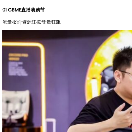
01
CBME直播嗨购节
流量收割·资源狂揽·销量狂飙