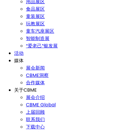
用品展区
食品展区
童装展区
玩教展区
童车汽座展区
智能制造展
“爱老己”银发展
活动
媒体
展会新闻
CBME洞察
合作媒体
关于CBME
展会介绍
CBME Global
上届回顾
联系我们
下载中心