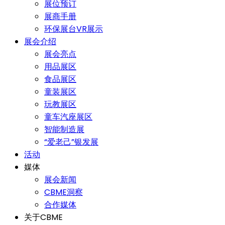
展位预订
展商手册
环保展台VR展示
展会介绍
展会亮点
用品展区
食品展区
童装展区
玩教展区
童车汽座展区
智能制造展
“爱老己”银发展
活动
媒体
展会新闻
CBME洞察
合作媒体
关于CBME