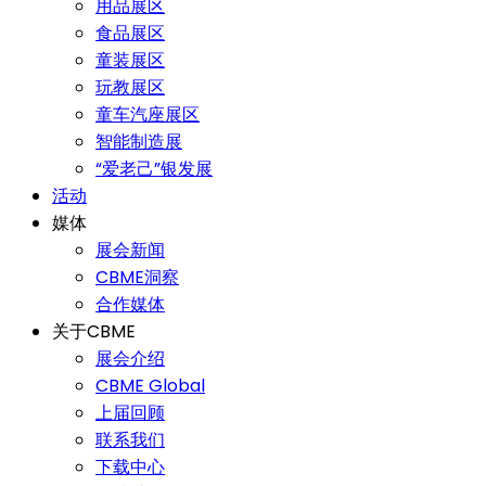
用品展区
食品展区
童装展区
玩教展区
童车汽座展区
智能制造展
“爱老己”银发展
活动
媒体
展会新闻
CBME洞察
合作媒体
关于CBME
展会介绍
CBME Global
上届回顾
联系我们
下载中心