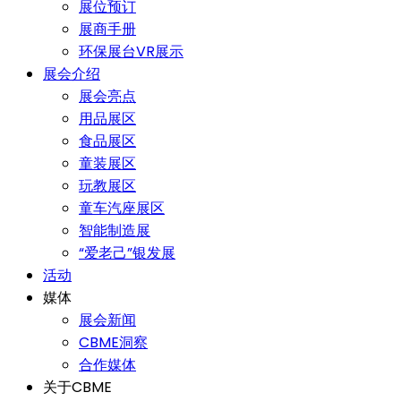
展位预订
展商手册
环保展台VR展示
展会介绍
展会亮点
用品展区
食品展区
童装展区
玩教展区
童车汽座展区
智能制造展
“爱老己”银发展
活动
媒体
展会新闻
CBME洞察
合作媒体
关于CBME