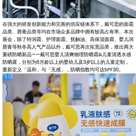
在强大的研发创新能力和完善的供应链体系下，戴可思的面霜
品类、唇膏品类等均在市场众多品牌中拥有较高占有率。本次
展会，除了特润霜、护理面霜、抚触油、高保湿面霜、婴儿润
唇膏等秋冬高人气产品以外，戴可思再次拓宽品类，推出两大
重磅防晒新品——戴可思婴儿清爽物理防晒霜&儿童清透水感
防晒露，分别为6月龄以上的婴幼儿及3岁以上的儿童定制，
重新定义「温和」与「无感」，防晒指数均可达SPF30。