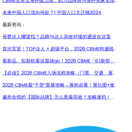
CBME云采宝海外版上线，助力品牌商与海外买家实现0距离对接
未来中国人口流向何处？| 中国人口大迁移2024
最新资讯：
母婴达人哪里找？品牌与达人高效对接的通道在这里
首次官宣！TOP达人 × 超级平台，2026 CBME特邀线上达人名单来了！谁将引爆母婴流量场？
看新品、拓新机看这篇就go！2026 CBME「6.1新馆」逛展全攻略！
【必读】2026 CBME入场流程攻略（门票、交通、展位图…）展前必看！
2026 CBME最“干货”逛展攻略→展前必看！展位图+食住行 +打卡福利…一文掌握！
遍布全馆的【国际品牌】怎么逛最高效？攻略速码！入场+展商名单+爆品…少走1万步！